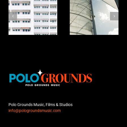
6
Film_05
Film_04
Polo Grounds Music, Films & Studios
info@pologroundsmusic.com